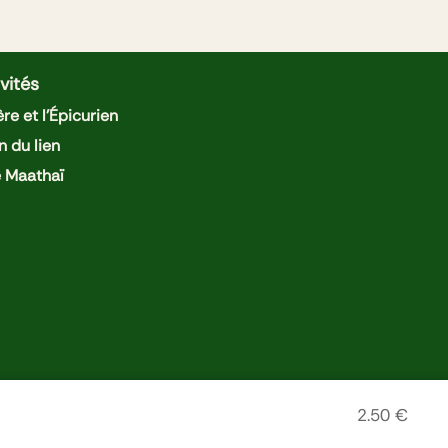
vités
re et l'Épicurien
n du lien
e Maathaï
2.50
€
tions légales