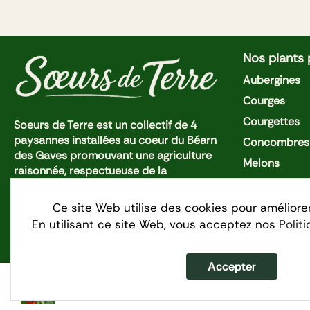
Nos plants
Aubergines
Courges
Courgettes
Soeurs de Terre est un collectif de 4
paysannes installées au coeur du Béarn
Concombres 
des Gaves promouvant une agriculture
Melons
raisonnée, respectueuse de la
Piments et P
biodiversité dans un esprit d'entraide et
de coopération.
Pastèques
Ce site Web utilise des cookies pour améliore
En utilisant ce site Web, vous acceptez nos
Polit
Tomates Cer
Tomates
Accepter
Tomate Cerise – Délice d...
Politique de 