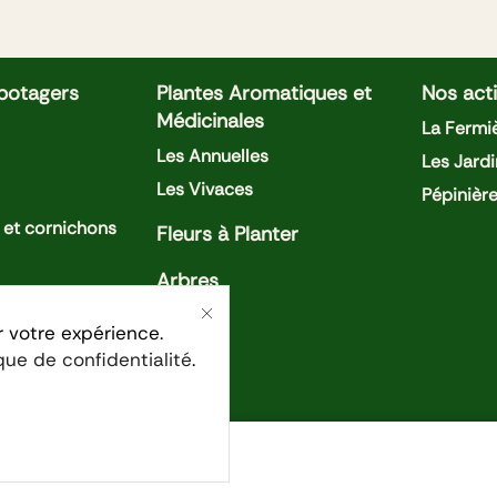
 potagers
Plantes Aromatiques et
Nos acti
Médicinales
La Fermiè
Les Annuelles
Les Jardi
Les Vivaces
Pépinièr
et cornichons
Fleurs à Planter
Arbres
oivrons
r votre expérience.
ique de confidentialité
.
ises
Confidentialité
Condition générales de ventes
Men