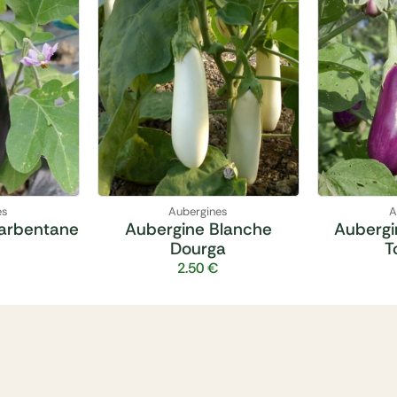
es
Aubergines
A
arbentane
Aubergine Blanche
Aubergi
Dourga
T
2.50
€