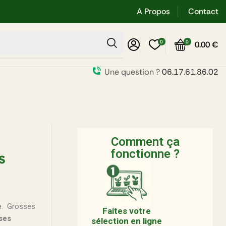
A Propos
Contact
0
0
0.00
€
Une question ?
06.17.61.86.02
Comment ça
fonctionne ?
s
e
. Grosses
Faites votre
ises
sélection en ligne