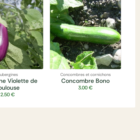
ubergines
Concombres et cornichons
ne Violette de
Concombre Bono
oulouse
3.00
€
2.50
€