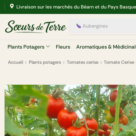
Livraison sur les marchés du Béarn et du Pays Basqu
Aubergines
Plants Potagers
Fleurs
Aromatiques & Médicinal
Accueil
Plants potagers
Tomates cerise
Tomate Cerise –