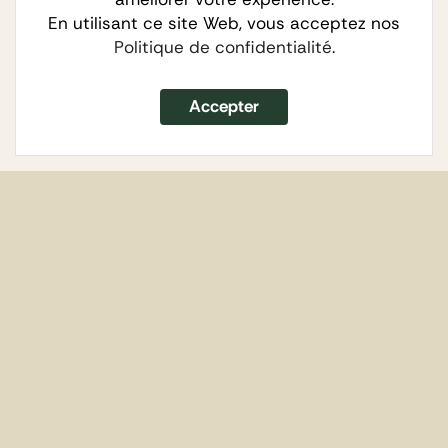
En utilisant ce site Web, vous acceptez nos
Politique de confidentialité
.
Accepter
Soeurs de Terre est un collectif de 4 paysannes
installées au coeur du Béarn des Gaves promouvant
une agriculture raisonnée, respectueuse de la
biodiversité dans un esprit d'entraide et de
coopération.