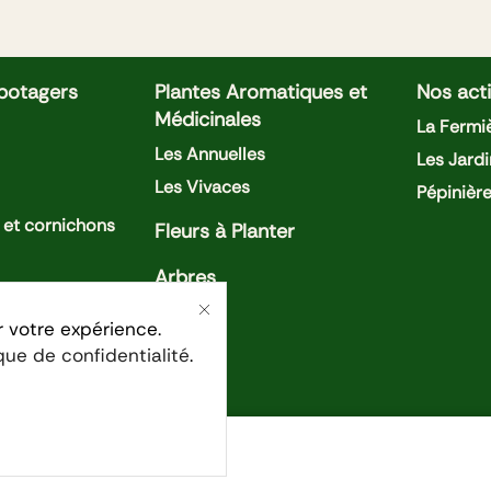
 potagers
Plantes Aromatiques et
Nos acti
Médicinales
La Fermiè
Les Annuelles
Les Jardi
Les Vivaces
Pépinièr
et cornichons
Fleurs à Planter
Arbres
oivrons
r votre expérience.
ique de confidentialité
.
ises
Confidentialité
Condition générales de ventes
Men