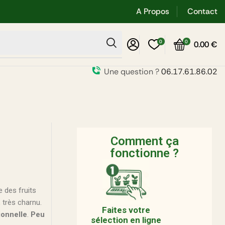
A Propos
Contact
0
0
0.00
€
Une question ?
06.17.61.86.02
Comment ça
fonctionne ?
 des fruits
, très charnu.
Faites votre
ionnelle
.
Peu
sélection en ligne