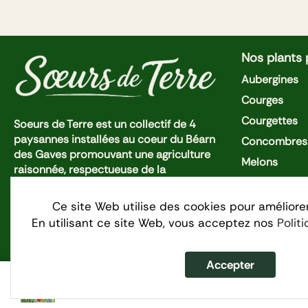
Nos plants
Aubergines
Courges
Courgettes
Soeurs de Terre est un collectif de 4
paysannes installées au coeur du Béarn
Concombres 
des Gaves promouvant une agriculture
Melons
raisonnée, respectueuse de la
Piments et P
biodiversité dans un esprit d'entraide et
de coopération.
Pastèques
Ce site Web utilise des cookies pour améliore
En utilisant ce site Web, vous acceptez nos
Polit
Tomates Cer
Tomates
Accepter
Tomate Andine cornue
Politique de 