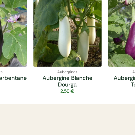
es
Aubergines
A
arbentane
Aubergine Blanche
Aubergi
Dourga
T
2.50
€