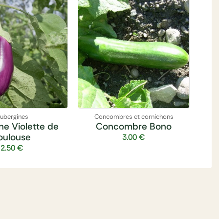
ubergines
Concombres et cornichons
ne Violette de
Concombre Bono
oulouse
3.00
€
2.50
€