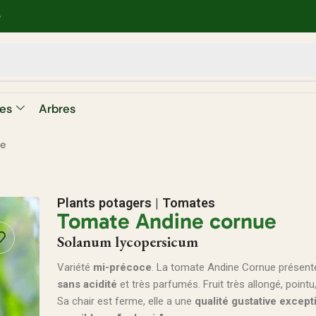
e
es
Arbres
ue
Plants potagers
|
Tomates
Tomate Andine cornue
Solanum lycopersicum
Variété
mi-précoce
. La tomate Andine Cornue présente
sans acidité
et très parfumés. Fruit très allongé, pointu
Sa chair est ferme, elle a une
qualité gustative except