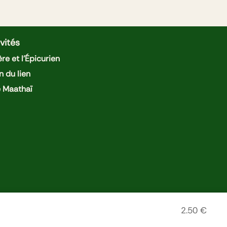
vités
re et l'Épicurien
n du lien
e Maathaï
2.50
€
tions légales