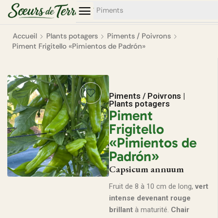
0
0
Piments
Accueil
Plants potagers
Piments / Poivrons
Piment Frigitello «Pimientos de Padrón»
Piments / Poivrons
|
Plants potagers
Piment
Frigitello
«Pimientos de
Padrón»
Capsicum annuum
Fruit de 8 à 10 cm de long,
vert
intense devenant rouge
brillant
à maturité.
Chair