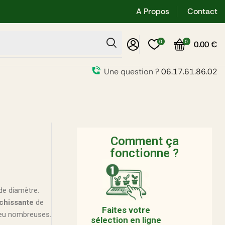
A Propos
Contact
0
0
0.00
€
Une question ?
06.17.61.86.02
Comment ça
fonctionne ?
de diamètre.
ichissante
de
Faites votre
peu nombreuses.
sélection en ligne