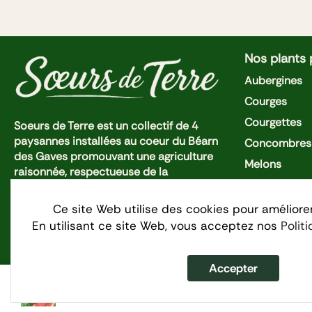
Nos plants
Aubergines
Courges
Courgettes
Soeurs de Terre est un collectif de 4
paysannes installées au coeur du Béarn
Concombres 
des Gaves promouvant une agriculture
Melons
raisonnée, respectueuse de la
Piments et P
biodiversité dans un esprit d'entraide et
de coopération.
Pastèques
Ce site Web utilise des cookies pour améliore
En utilisant ce site Web, vous acceptez nos
Polit
Tomates Cer
Tomates
Accepter
Pastèque Sugar Baby
Politique de 