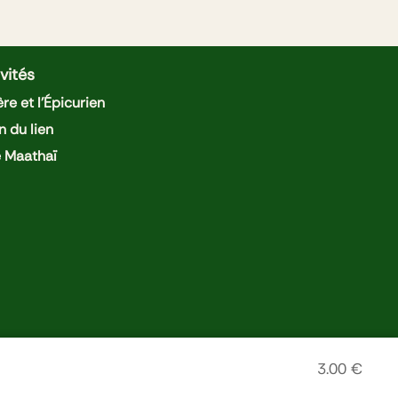
vités
re et l'Épicurien
n du lien
e Maathaï
3.00
€
tions légales