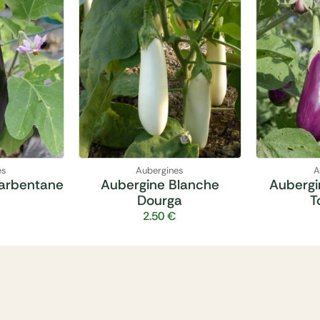
es
Aubergines
A
arbentane
Aubergine Blanche
Aubergi
Dourga
T
2.50
€