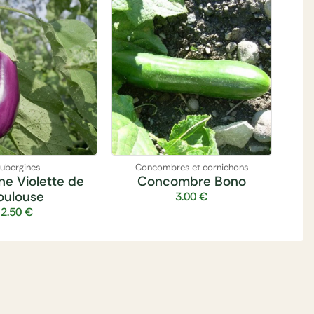
ubergines
Concombres et cornichons
ne Violette de
Concombre Bono
oulouse
3.00
€
2.50
€