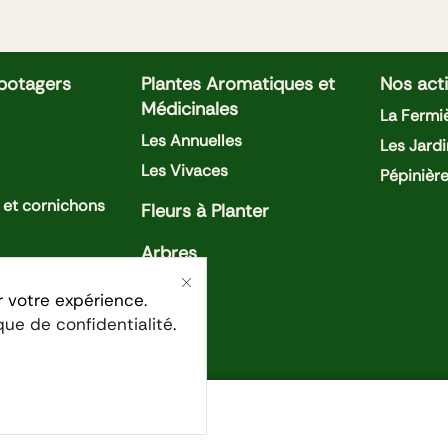
 potagers
Plantes Aromatiques et
Nos acti
Médicinales
La Fermiè
Les Annuelles
Les Jardi
Les Vivaces
Pépinièr
et cornichons
Fleurs à Planter
Arbres
oivrons
r votre expérience.
ique de confidentialité
.
ises
Confidentialité
Condition générales de ventes
Men