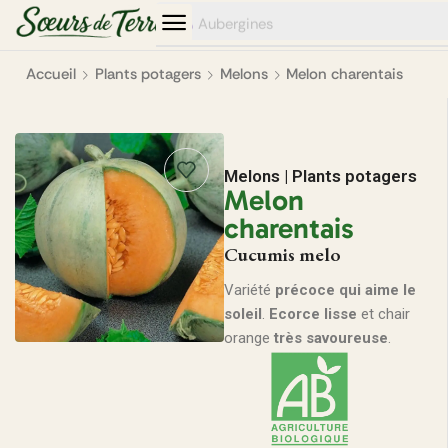
0
0
Aubergines
Accueil
Plants potagers
Melons
Melon charentais
Melons
|
Plants potagers
Melon
charentais
Cucumis melo
Variété
précoce qui aime le
soleil
.
Ecorce lisse
et chair
orange
très savoureuse
.