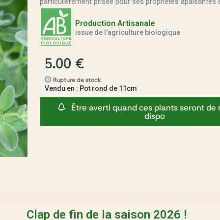
particulièrement prisée pour ses propriétés apaisantes e
Production Artisanale
issue de l'agriculture biologique
5.00
€
Rupture de stock
Vendu en : Pot rond de 11cm
Être averti quand ces plants seront d
dispo
Clap de fin de la saison 2026 !