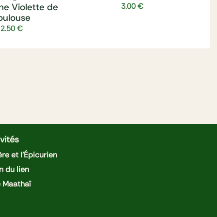
ne Violette de
3.00
€
oulouse
2.50
€
vités
re et l'Épicurien
n du lien
e Maathaï