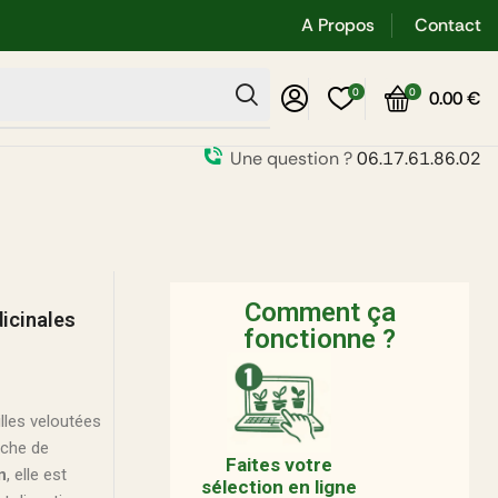
A Propos
Contact
0
0
0.00
€
Une question ?
06.17.61.86.02
Comment ça
icinales
fonctionne ?
illes veloutées
uche de
Faites votre
n
, elle est
sélection en ligne