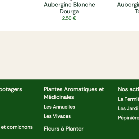
Aubergine Blanche
Aubergi
Dourga
T
2.50
€
 potagers
Plantes Aromatiques et
Nos acti
Médicinales
La Fermiè
Les Annuelles
Les Jardi
Les Vivaces
Pépinièr
et cornichons
Fleurs à Planter