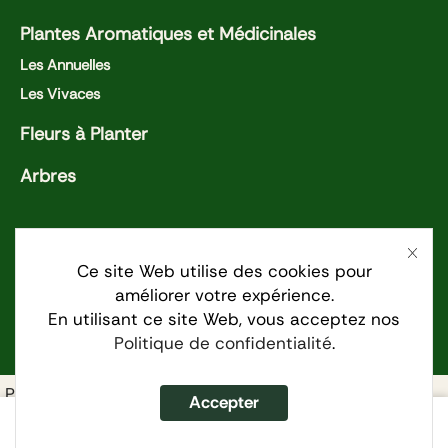
Plantes Aromatiques et Médicinales
Les Annuelles
Les Vivaces
Fleurs à Planter
Arbres
Nos activités
La Fermière et l'Épicurien
Ce site Web utilise des cookies pour
améliorer votre expérience.
Les Jardin du lien
En utilisant ce site Web, vous acceptez nos
Pépinière Maathaï
Politique de confidentialité
.
Politique de Confidentialité
Accepter
4.50
€
Condition générales de ventes
Mentions légales