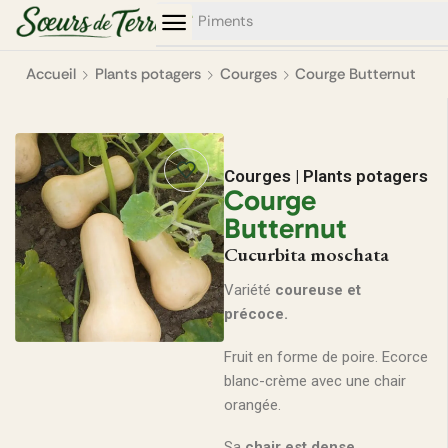
0
0
Piments
Accueil
Plants potagers
Courges
Courge Butternut
Courges
|
Plants potagers
Courge
Butternut
Cucurbita moschata
Variété
coureuse et
précoce.
Fruit en forme de poire. Ecorce
blanc-crème avec une chair
orangée.
Sa
chair est dense,