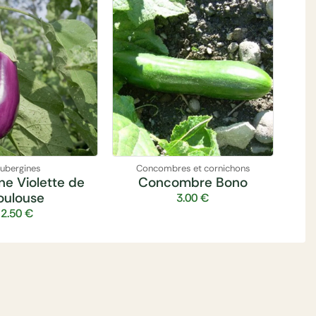
ubergines
Concombres et cornichons
ne Violette de
Concombre Bono
oulouse
3.00
€
2.50
€