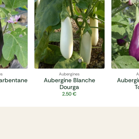
es
Aubergines
A
arbentane
Aubergine Blanche
Aubergi
Dourga
T
2.50
€