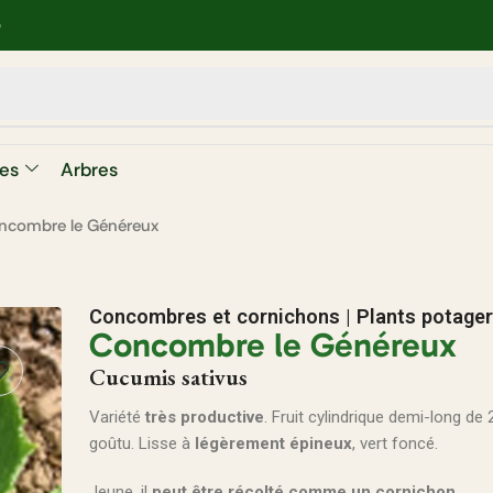
e
es
Arbres
ncombre le Généreux
Concombres et cornichons
|
Plants potage
Concombre le Généreux
Cucumis sativus
Variété
très productive
. Fruit cylindrique demi-long de
goûtu. Lisse à
légèrement épineux
, vert foncé.
Jeune, il
peut être récolté comme un cornichon
.