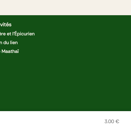
vités
re et l'Épicurien
n du lien
e Maathaï
3.00
€
tions légales