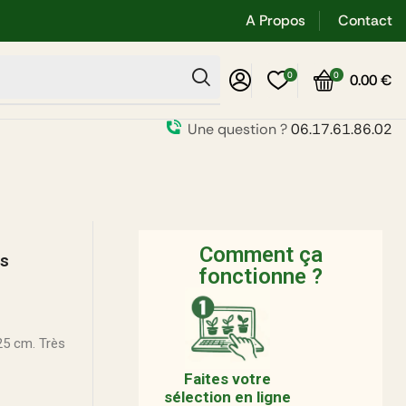
A Propos
Contact
0
0
0.00
€
Une question ?
06.17.61.86.02
Comment ça
rs
fonctionne ?
 25 cm. Très
Faites votre
sélection en ligne