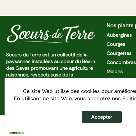
Nos plants
Aubergines
Courges
Courgettes
Soeurs de Terre est un collectif de 4
paysannes installées au coeur du Béarn
Concombres 
des Gaves promouvant une agriculture
Melons
raisonnée, respectueuse de la
Piments et P
biodiversité dans un esprit d'entraide et
de coopération.
Pastèques
Ce site Web utilise des cookies pour améliore
En utilisant ce site Web, vous acceptez nos
Polit
Tomates Cer
Tomates
Accepter
Concombre le Généreux
Politique de 