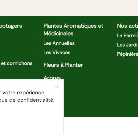
 potagers
Plantes Aromatiques et
Nos acti
Médicinales
La Fermiè
Les Annuelles
Les Jardi
Les Vivaces
Pépinièr
et cornichons
Fleurs à Planter
Arbres
oivrons
r votre expérience.
ique de confidentialité
.
ises
Confidentialité
Condition générales de ventes
Men