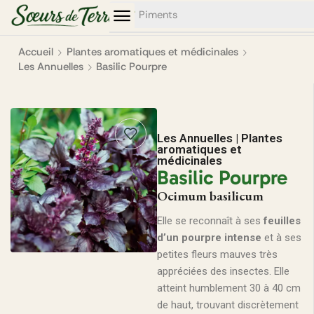
0
0
Aubergines
Accueil
Plantes aromatiques et médicinales
Les Annuelles
Basilic Pourpre
Les Annuelles
|
Plantes
aromatiques et
médicinales
Basilic Pourpre
Ocimum basilicum
Elle se reconnaît à ses
feuilles
d’un pourpre intense
et à ses
petites fleurs mauves très
appréciées des insectes. Elle
atteint humblement 30 à 40 cm
de haut, trouvant discrètement