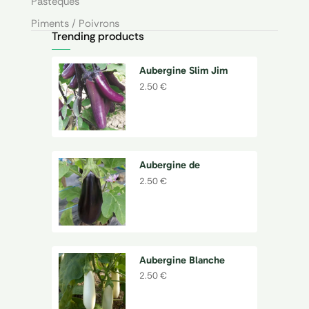
Pastèques
Piments / Poivrons
Trending products
Plantes aromatiques et médicinales
Plants potagers
Aubergine Slim Jim
2.50
€
Tomates
Tomates cerise
Aubergine de
Barbentane
2.50
€
Aubergine Blanche
Dourga
2.50
€