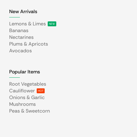
New Arrivals
Lemons & Limes
NEW
Bananas
Nectarines
Plums & Apricots
Avocados
Popular Items
Root Vegetables
Cauliflower
HOT
Onions & Garlic
Mushrooms
Peas & Sweetcorn