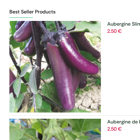
Best Seller Products
Aubergine Sli
2.50
€
Aubergine de
2.50
€